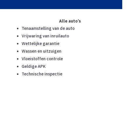
Alle auto’s
Tenaamstelling van de auto
Vrijwaring van inruilauto
Wettelijke garantie
Wassen en uitzuigen
Vloeistoffen controle
Geldige APK
Technische inspectie
Premium
795,-
Geselcteerde auto’s met een waarde boven €